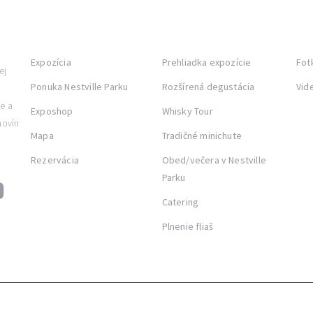
NESTVILLE PARK
PONUKA
GAL
Expozícia
Prehliadka expozície
Fot
ej
Ponuka Nestville Parku
Rozšírená degustácia
Vid
ie a
Exposhop
Whisky Tour
hovín
Mapa
Tradičné minichute
Rezervácia
Obed/večera v Nestville
Parku
Catering
Plnenie fliaš
© 2026 Nestville Park. Všetky práva vyhradené.