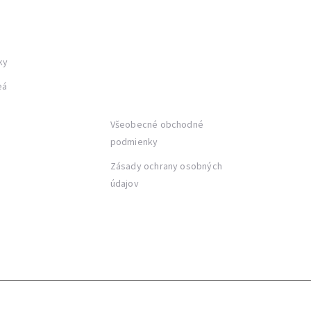
ÉRIA
AKTUALITY
ky
ESHOP
eá
KONTAKTY
Všeobecné obchodné
podmienky
Zásady ochrany osobných
údajov