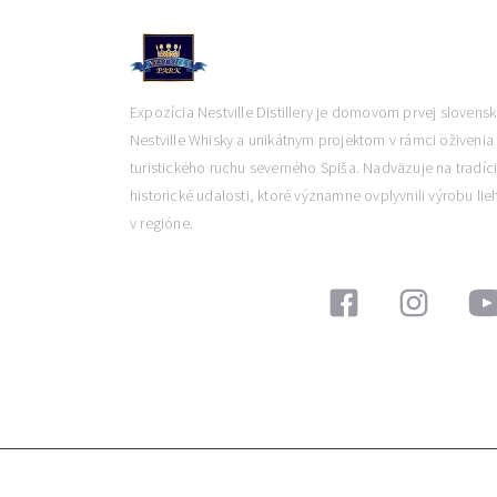
Expozícia Nestville Distillery je domovom prvej slovensk
Nestville Whisky a unikátnym projektom v rámci oživenia
turistického ruchu severného Spiša. Nadväzuje na tradíc
historické udalosti, ktoré významne ovplyvnili výrobu lie
v regióne.
SLEDUJTE NÁS